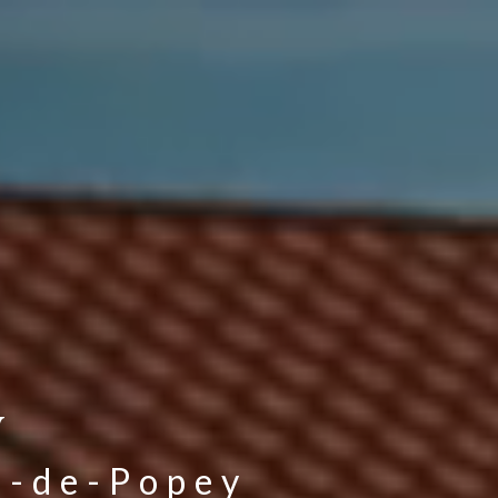
y
n-de-Popey