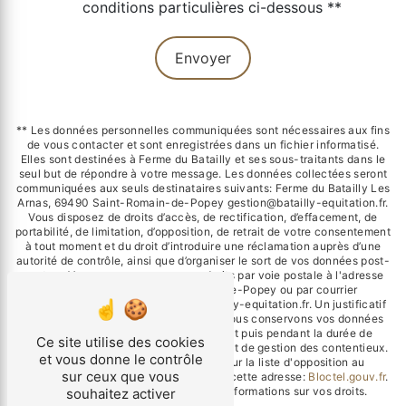
conditions particulières ci-dessous **
Envoyer
** Les données personnelles communiquées sont nécessaires aux fins
de vous contacter et sont enregistrées dans un fichier informatisé.
Elles sont destinées à Ferme du Batailly et ses sous-traitants dans le
seul but de répondre à votre message. Les données collectées seront
communiquées aux seuls destinataires suivants: Ferme du Batailly Les
Arnas, 69490 Saint-Romain-de-Popey gestion@batailly-equitation.fr.
Vous disposez de droits d’accès, de rectification, d’effacement, de
portabilité, de limitation, d’opposition, de retrait de votre consentement
à tout moment et du droit d’introduire une réclamation auprès d’une
autorité de contrôle, ainsi que d’organiser le sort de vos données post-
mortem. Vous pouvez exercer ces droits par voie postale à l'adresse
Les Arnas, 69490 Saint-Romain-de-Popey ou par courrier
électronique à l'adresse gestion@batailly-equitation.fr. Un justificatif
d'identité pourra vous être demandé. Nous conservons vos données
pendant la période de prise de contact puis pendant la durée de
Ce site utilise des cookies
prescription légale aux fins probatoires et de gestion des contentieux.
et vous donne le contrôle
Vous avez le droit de vous inscrire sur la liste d'opposition au
sur ceux que vous
démarchage téléphonique, disponible à cette adresse:
Bloctel.gouv.fr
.
Consultez le site cnil.fr pour plus d’informations sur vos droits.
souhaitez activer