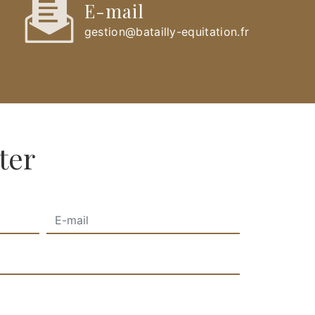
E-mail
gestion@batailly-equitation.fr
ter