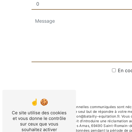
En coc
** Les données personnelles communiquées sont nécessa
sous-traitants dans le seul but de répondre à votre 
Ce site utilise des cookies
Romain-de-Popey gestion@batailly-equitation.fr. Vous disp
et vous donne le contrôle
tout moment et du droit d’introduire une réclamation a
sur ceux que vous
postale à l'adresse Les Arnas, 69490 Saint-Romain-de-
souhaitez activer
Nous conservons vos données pendant la période de pris