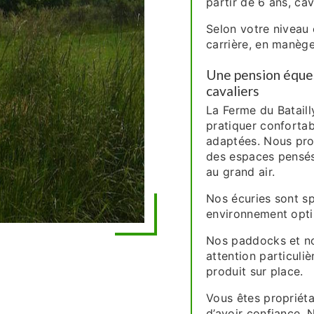
partir de 6 ans, cav
Selon votre niveau 
carrière, en manège 
Une pension éques
cavaliers
La Ferme du Bataill
pratiquer confortab
adaptées. Nous pro
des espaces pensés
au grand air.
Nos écuries sont sp
environnement opti
Nos paddocks et no
attention particuliè
produit sur place.
Vous êtes propriéta
d’avoir confiance.