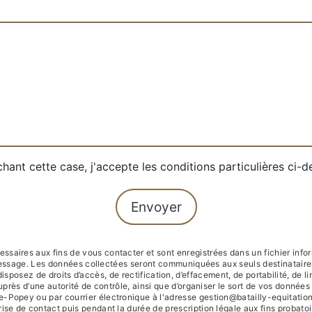
hant cette case, j'accepte les conditions particulières ci-
Envoyer
ires aux fins de vous contacter et sont enregistrées dans un fichier inform
message. Les données collectées seront communiquées aux seuls destinataire
osez de droits d’accès, de rectification, d’effacement, de portabilité, de li
uprès d’une autorité de contrôle, ainsi que d’organiser le sort de vos donné
Popey ou par courrier électronique à l'adresse gestion@batailly-equitation.fr
e de contact puis pendant la durée de prescription légale aux fins probatoir