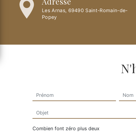
Adresse
Les Arnas, 69490 Saint-Romain-de-
Popey
N'
Combien font zéro plus deux