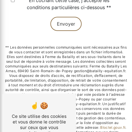
En cochant cette case, j'accepte les
conditions particulières ci-dessous **
Envoyer
** Les données personnelles communiquées sont nécessaires aux fins
de vous contacter et sont enregistrées dans un fichier informatisé.
Elles sont destinées à Ferme du Batailly et ses sous-traitants dans le
seul but de répondre à votre message. Les données collectées seront
communiquées aux seuls destinataires suivants: Ferme du Batailly Les
Arnas, 69490 Saint-Romain-de-Popey gestion@batailly-equitation.fr.
Vous disposez de droits d’accès, de rectification, d’effacement, de
portabilité, de limitation, d’opposition, de retrait de votre consentement
à tout moment et du droit d’introduire une réclamation auprès d’une
autorité de contrôle, ainsi que d’organiser le sort de vos données post-
mortem. Vous pouvez exercer ces droits par voie postale à l'adresse
Les Arnas, 69490 Saint-Romain-de-Popey ou par courrier
électronique à l'adresse gestion@batailly-equitation.fr. Un justificatif
d'identité pourra vous être demandé. Nous conservons vos données
pendant la période de prise de contact puis pendant la durée de
Ce site utilise des cookies
prescription légale aux fins probatoires et de gestion des contentieux.
et vous donne le contrôle
Vous avez le droit de vous inscrire sur la liste d'opposition au
sur ceux que vous
démarchage téléphonique, disponible à cette adresse:
Bloctel.gouv.fr
.